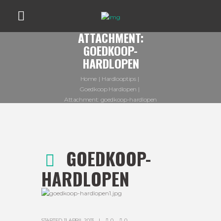
ATTACHMENT:
GOEDKOOP-
HARDLOPEN
Home
Hardlooptips
Goedkoop Hardlopen
Attachment: goedkoop-hardlopen
GOEDKOOP-
HARDLOPEN
STARTED
11 APRIL 2013
0
0