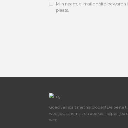
Mijn naam, e-mail en site bewaren 
plaats.
Goed van start met hardlopen! De beste ti
weetjes, schema's en boeken helpen jou 
weg.