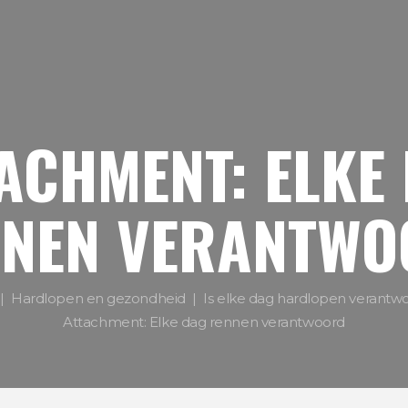
ACHMENT: ELKE
NNEN VERANTWO
Hardlopen en gezondheid
Is elke dag hardlopen verantw
Attachment: Elke dag rennen verantwoord