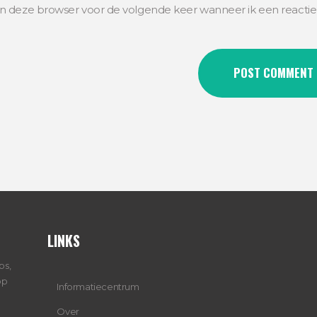
in deze browser voor de volgende keer wanneer ik een reactie
LINKS
ps,
op
Informatiecentrum
Over