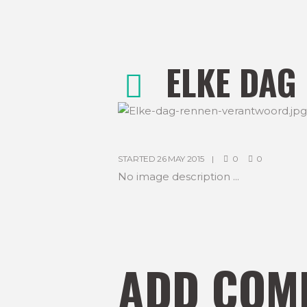
ELKE DAG
STARTED
26 MAY 2015
0
0
No image description ...
ADD COM