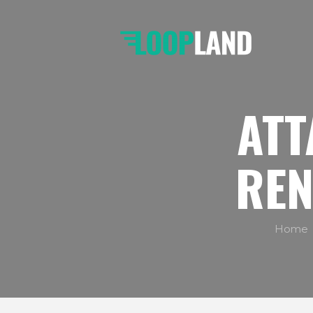
ATT
RE
Home