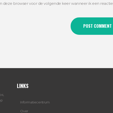
in deze browser voor de volgende keer wanneer ik een reactie
LINKS
ps,
op
Informatiecentrum
Over