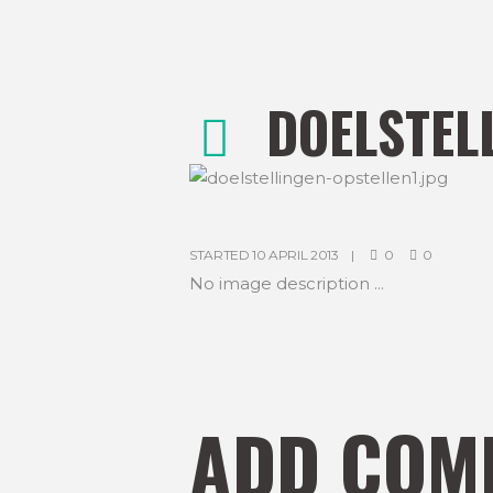
DOELSTEL
STARTED
10 APRIL 2013
0
0
No image description ...
ADD COM