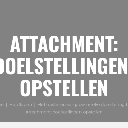
ATTACHMENT:
DOELSTELLINGEN
OPSTELLEN
me
Hardlopen
Het opstellen van jouw unieke doelstelling bij
Attachment: doelstellingen-opstellen