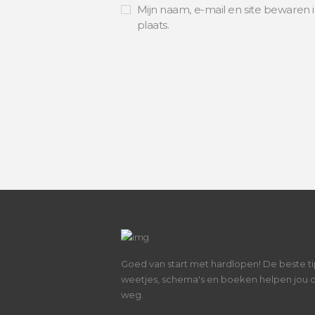
Mijn naam, e-mail en site bewaren 
plaats.
Goed van start met hardlopen! De beste ti
weetjes, schema's en boeken helpen jou 
weg.