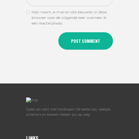
Mijn naam, e-mail en site bewaren in deze
browser voor de volgende keer wanneer ik
een reactie plaats.
Goed van start met hardlopen! De beste tips, weetjes,
schema's en boeken helpen jou op weg.
LINKS