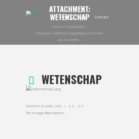
ATTACHMENT:
WETENSCHAP
Home
Blog
Contact
Home
Hardlopen
Waarom wetenschappelijke inzichten
jou kunnen...
Attachment: wetenschap
WETENSCHAP
STARTED
10 APRIL 2013
0
0
No image description ...