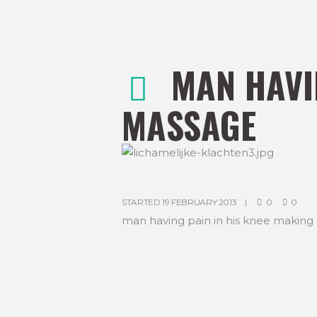
MAN HAVI
MASSAGE
STARTED
19 FEBRUARY 2013
0
0
man having pain in his knee makin