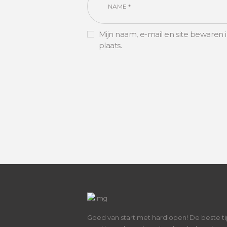
Mijn naam, e-mail en site bewaren 
plaats.
Goed van start met hardlopen! De beste ti