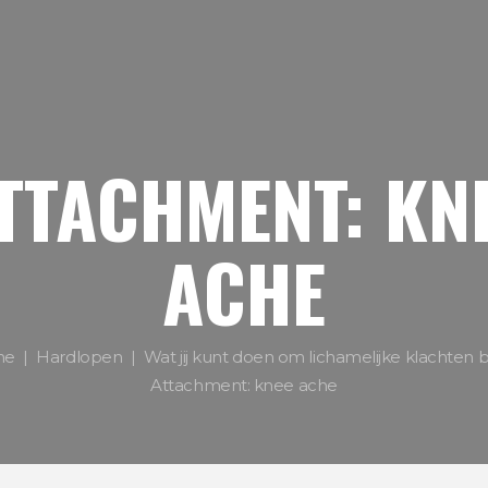
TTACHMENT: KN
ACHE
me
Hardlopen
Wat jij kunt doen om lichamelijke klachten bij
Attachment: knee ache