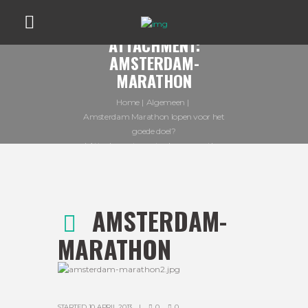
ATTACHMENT:
AMSTERDAM-
MARATHON
Home
Algemeen
Amsterdam Marathon lopen voor het
goede doel?
Attachment: amsterdam-marathon
AMSTERDAM-
MARATHON
STARTED
10 APRIL 2013
0
0