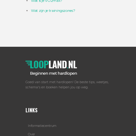
Wat is je VO2max?
Wat zijn je trainingszones?
Goed van start met hardlopen! De beste tips, weetjes,
schema's en boeken helpen jou op weg.
LINKS
Informatiecentrum
Over