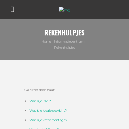
REKENHULPJES
Home
Informatiecentrum
Rekenhulpjes
Ga direct door naar:
Wat is je BMI?
Wat is je ideale gewicht?
Wat is je vetpercentage?