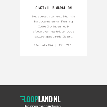
GLAZEN HUIS MARATHON
Het is de dag voor kerst. Met mijn
hardloopmaten van Running
Coffee Groningen heb ik
afgesproken mee te lopen op de
laatste etappe van de Glazen...
6 JANUARY 2014
1
0