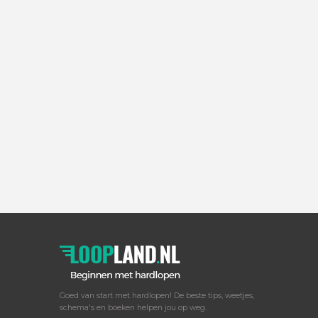
Nadat ze vorig jaar de boel op het
laatste moment hadden
afgeblazen, was er dit jaar toch
weer een Bommen Berendloop.
Voor de niet-Groningers...
16 SEPTEMBER 2013
0
0
Goed van start met hardlopen! De beste tips, weetjes,
schema's en boeken helpen jou op weg.