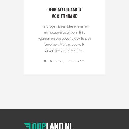
DENK ALTIJD AAN JE
VOCHTINNAME
Hardlopen is een ideale manier
om gezond te blijven, fit te
worden en een gezond gewicht te
bereiken. Als je graag wilt
afslanken zal je merken...
18 JUNE 2013
0
0