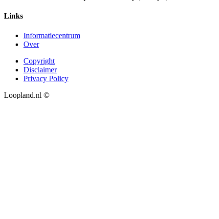
Links
Informatiecentrum
Over
Copyright
Disclaimer
Privacy Policy
Loopland.nl ©