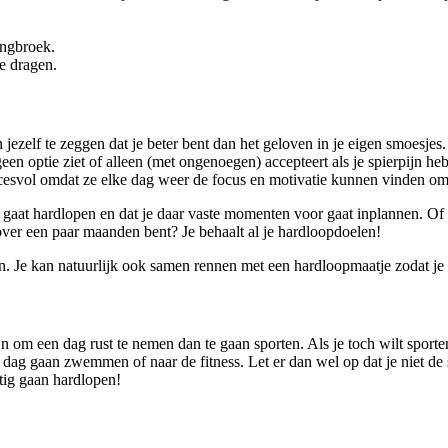
ingbroek.
e dragen.
ezelf te zeggen dat je beter bent dan het geloven in je eigen smoesjes. 
s geen optie ziet of alleen (met ongenoegen) accepteert als je spierpijn 
cesvol omdat ze elke dag weer de focus en motivatie kunnen vinden om t
k gaat hardlopen en dat je daar vaste momenten voor gaat inplannen. Of 
over een paar maanden bent? Je behaalt al je hardloopdoelen!
n. Je kan natuurlijk ook samen rennen met een hardloopmaatje zodat je 
zijn om een dag rust te nemen dan te gaan sporten. Als je toch wilt spor
dag gaan zwemmen of naar de fitness. Let er dan wel op dat je niet de s
tig gaan hardlopen!