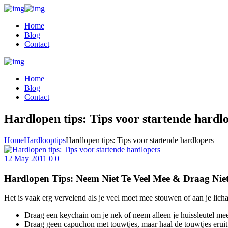
Home
Blog
Contact
Home
Blog
Contact
Hardlopen tips: Tips voor startende hardl
Home
Hardlooptips
Hardlopen tips: Tips voor startende hardlopers
12 May 2011
0
0
Hardlopen Tips: Neem Niet Te Veel Mee & Draag Niet
Het is vaak erg vervelend als je veel moet mee stouwen of aan je lich
Draag een keychain om je nek of neem alleen je huissleutel mee. 
Draag geen capuchon met touwtjes, maar haal de touwtjes eruit o