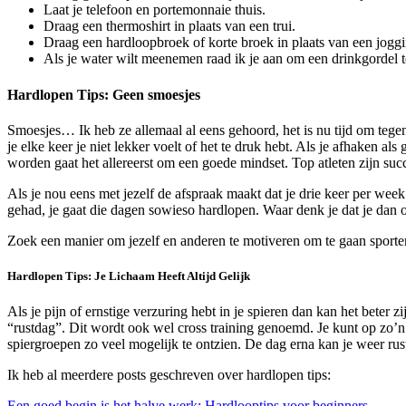
Laat je telefoon en portemonnaie thuis.
Draag een thermoshirt in plaats van een trui.
Draag een hardloopbroek of korte broek in plaats van een jogg
Als je water wilt meenemen raad ik je aan om een drinkgordel t
Hardlopen Tips: Geen smoesjes
Smoesjes… Ik heb ze allemaal al eens gehoord, het is nu tijd om tegen j
je elke keer je niet lekker voelt of het te druk hebt. Als je afhaken al
worden gaat het allereerst om een goede mindset. Top atleten zijn suc
Als je nou eens met jezelf de afspraak maakt dat je drie keer per wee
gehad, je gaat die dagen sowieso hardlopen. Waar denk je dat je dan 
Zoek een manier om jezelf en anderen te motiveren om te gaan sporte
Hardlopen Tips: Je Lichaam Heeft Altijd Gelijk
Als je pijn of ernstige verzuring hebt in je spieren dan kan het beter 
“rustdag”. Dit wordt ook wel cross training genoemd. Je kunt op zo’n 
spiergroepen zo veel mogelijk te ontzien. De dag erna kan je weer rus
Ik heb al meerdere posts geschreven over hardlopen tips:
Een goed begin is het halve werk: Hardlooptips voor beginners