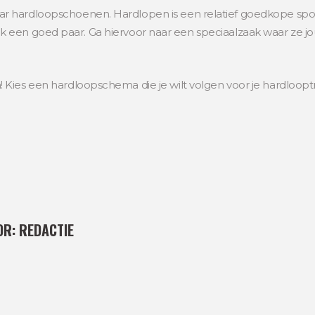
 hardloopschoenen. Hardlopen is een relatief goedkope sporta
 een goed paar. Ga hiervoor naar een speciaalzaak waar ze jo
Kies een hardloopschema die je wilt volgen voor je hardlooptr
OR:
REDACTIE