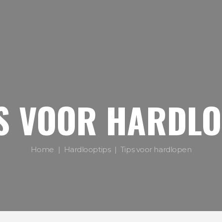
S VOOR HARDL
Home
Hardlooptips
Tips voor hardlopen