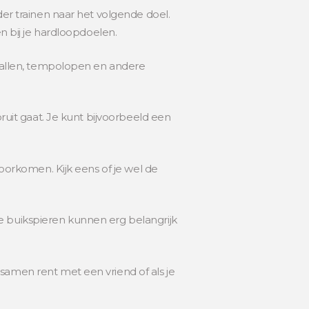
der trainen naar het volgende doel.
n bij je hardloopdoelen.
rvallen, tempolopen en andere
oruit gaat. Je kunt bijvoorbeeld een
voorkomen. Kijk eens of je wel de
e buikspieren kunnen erg belangrijk
samen rent met een vriend of als je