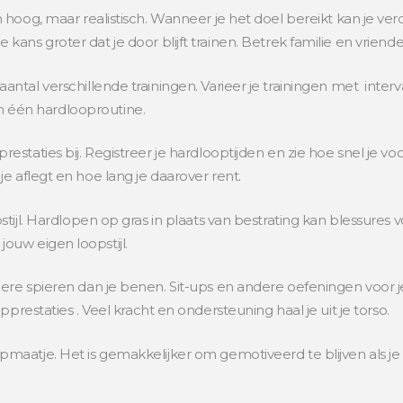
n hoog, maar realistisch. Wanneer je het doel bereikt kan je ver
ans groter dat je door blijft trainen. Betrek familie en vriende
antal verschillende trainingen. Varieer je trainingen met inte
 in één hardlooproutine.
estaties bij. Registreer je hardlooptijden en zie hoe snel je vo
e aflegt en hoe lang je daarover rent.
stijl. Hardlopen op gras in plaats van bestrating kan blessures 
ouw eigen loopstijl.
ere spieren dan je benen. Sit-ups en andere oefeningen voor j
prestaties . Veel kracht en ondersteuning haal je uit je torso.
maatje. Het is gemakkelijker om gemotiveerd te blijven als je 