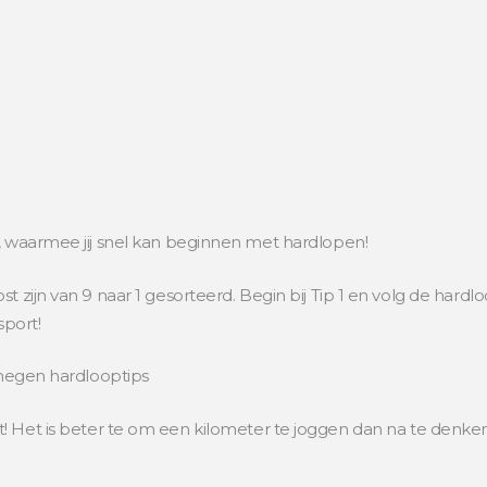
n, waarmee jij snel kan beginnen met hardlopen!
st zijn van 9 naar 1 gesorteerd. Begin bij Tip 1 en volg de har
port!
e negen hardlooptips
t! Het is beter te om een kilometer te joggen dan na te denken 