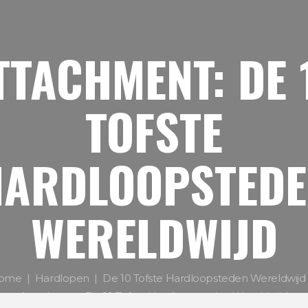
TTACHMENT: DE 
TOFSTE
HARDLOOPSTEDE
WERELDWIJD
ome
Hardlopen
De 10 Tofste Hardloopsteden Wereldwijd
Attachment: De 10 Tofste Hardloopsteden Wereldwijd