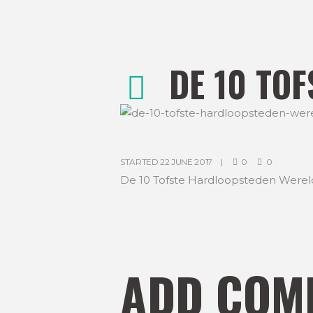
DE 10 TO
STARTED
22 JUNE 2017
0
0
De 10 Tofste Hardloopsteden Werel
ADD COM