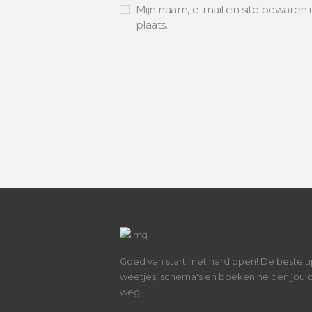
Mijn naam, e-mail en site bewaren 
plaats.
Goed van start met hardlopen! De beste ti
weetjes, schema's en boeken helpen jou 
weg.