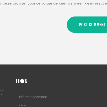
in deze browser voor de volgende keer wanneer ik een reactie
LINKS
ps,
op
Informatiecentrum
Over