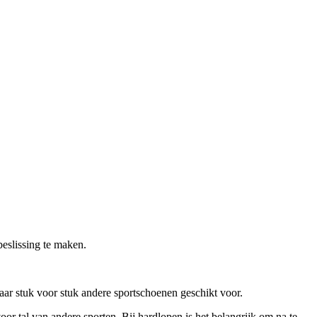
eslissing te maken.
aar stuk voor stuk andere sportschoenen geschikt voor.
r tal van andere sporten. Bij hardlopen is het belangrijk om na te