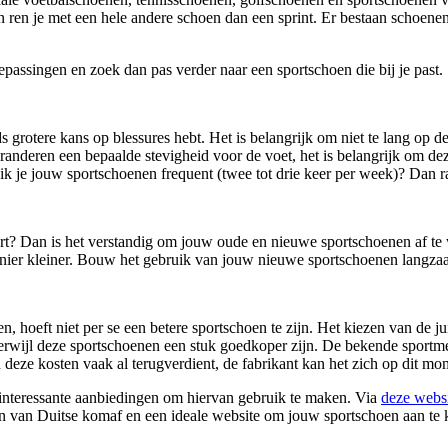
 ren je met een hele andere schoen dan een sprint. Er bestaan schoenen
passingen en zoek dan pas verder naar een sportschoen die bij je past.
s grotere kans op blessures hebt. Het is belangrijk om niet te lang op 
anderen een bepaalde stevigheid voor de voet, het is belangrijk om de
uik je jouw sportschoenen frequent (twee tot drie keer per week)? Dan r
ort? Dan is het verstandig om jouw oude en nieuwe sportschoenen af te
anier kleiner. Bouw het gebruik van jouw nieuwe sportschoenen langz
, hoeft niet per se een betere sportschoen te zijn. Het kiezen van de jui
 terwijl deze sportschoenen een stuk goedkoper zijn. De bekende sportme
n deze kosten vaak al terugverdient, de fabrikant kan het zich op dit m
nteressante aanbiedingen om hiervan gebruik te maken. Via
deze webs
n van Duitse komaf en een ideale website om jouw sportschoen aan te ko