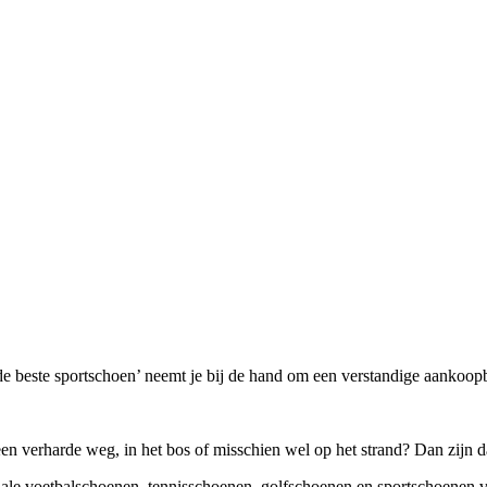
de beste sportschoen’ neemt je bij de hand om een verstandige aankoopb
n verharde weg, in het bos of misschien wel op het strand? Dan zijn d
iale voetbalschoenen, tennisschoenen, golfschoenen en sportschoenen voo