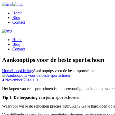
Home
Blog
Contact
Home
Blog
Contact
Aankooptips voor de beste sportschoen
Home
Loopkleding
Aankooptips voor de beste sportschoen
4 November 2014
1
0
Het kopen van een sportschoen is niet eenvoudig, ‘aankooptips voor 
Tip 1: De toepassing van jouw sportschoenen
Waarvoor wil je de schoenen precies gebruiken? Ga je hardlopen op ee
Verschillende sporten kennen specifieke schoenen, zo bestaan er spec