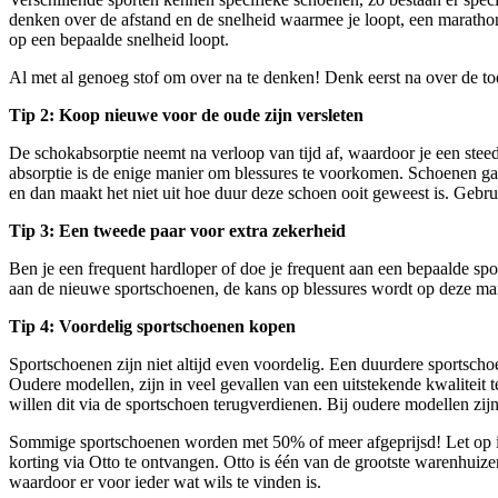
denken over de afstand en de snelheid waarmee je loopt, een marathon
op een bepaalde snelheid loopt.
Al met al genoeg stof om over na te denken! Denk eerst na over de toe
Tip 2: Koop nieuwe voor de oude zijn versleten
De schokabsorptie neemt na verloop van tijd af, waardoor je een steed
absorptie is de enige manier om blessures te voorkomen. Schoenen gar
en dan maakt het niet uit hoe duur deze schoen ooit geweest is. Gebr
Tip 3: Een tweede paar voor extra zekerheid
Ben je een frequent hardloper of doe je frequent aan een bepaalde sp
aan de nieuwe sportschoenen, de kans op blessures wordt op deze m
Tip 4: Voordelig sportschoenen kopen
Sportschoenen zijn niet altijd even voordelig. Een duurdere sportschoen
Oudere modellen, zijn in veel gevallen van een uitstekende kwaliteit
willen dit via de sportschoen terugverdienen. Bij oudere modellen zij
Sommige sportschoenen worden met 50% of meer afgeprijsd! Let op i
korting via Otto te ontvangen. Otto is één van de grootste warenhuize
waardoor er voor ieder wat wils te vinden is.