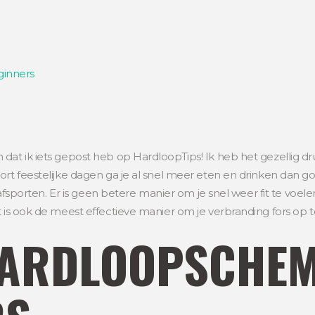
 dat ik iets gepost heb op HardloopTips! Ik heb het gezellig 
ort feestelijke dagen ga je al snel meer eten en drinken dan go
er afsporten. Er is geen betere manier om je snel weer fit te voe
t is ook de meest effectieve manier om je verbranding fors op
HARDLOOPSCHE