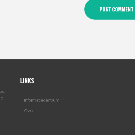
LINKS
ps,
op
Informatiecentrum
Over