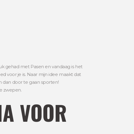
druk gehad met Pasen en vandaag is het
ed voor je is. Naar mijn idee maakt dat
len dan door te gaan sporten!
 te zwepen.
MA VOOR