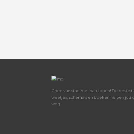
Goed van start met hardlopen! De beste ti
weetjes, schema's en boeken helpen jou 
weg.