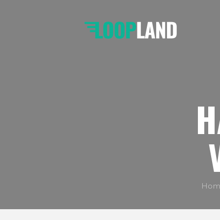
H
Hom