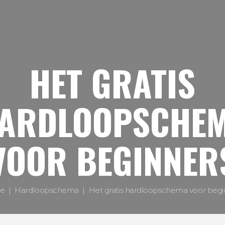
HET GRATIS
ARDLOOPSCHE
VOOR BEGINNER
e
Hardloopschema
Het gratis hardloopschema voor begi