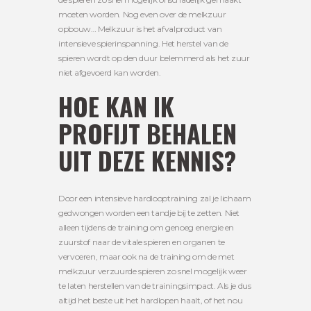
moeten worden. Nog even over de melkzuur
opbouw… Melkzuur is het afvalproduct van
intensieve spierinspanning. Het herstel van de
spieren wordt op den duur belemmerd als het zuur
niet afgevoerd kan worden.
HOE KAN IK
PROFIJT BEHALEN
UIT DEZE KENNIS?
Door een intensieve hardlooptraining zal je lichaam
gedwongen worden een tandje bij te zetten. Niet
alleen tijdens de training om genoeg energie en
zuurstof naar de vitale spieren en organen te
vervoeren, maar ook na de training om de met
melkzuur verzuurde spieren zo snel mogelijk weer
te laten herstellen van de trainingsimpact. Als je dus
altijd het beste uit het hardlopen haalt, of het nou