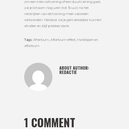
om een intervaltraining of een duurtraining gaat,
zal je lichaam nog uren (tot 15 uur) na het
verstrijken van de training meer calorieën
verbranden. Hierdoor zal je gemakkelijker kunnen
afvallen en blijf je lekker slank.
Tags:
Afterburn
,
Afterburn-effect
,
Hardlopen en
afterburn
ABOUT AUTHOR:
REDACTIE
1 COMMENT