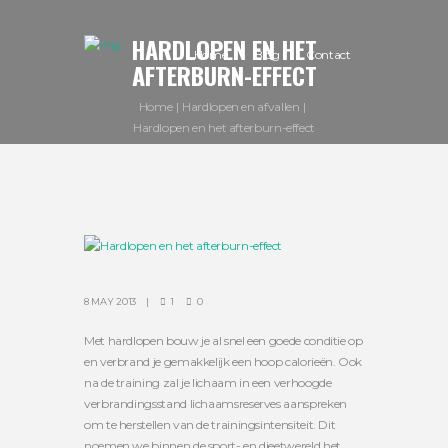
HARDLOPEN EN HET
Home
Blog
Contact
AFTERBURN-EFFECT
Home
Hardlopen en afvallen
Hardlopen en het afterburn-effect
8 MAY 2013
1
0
Met hardlopen bouw je al snel een goede conditie op
en verbrand je gemakkelijk een hoop calorieën. Ook
na de training zal je lichaam in een verhoogde
verbrandingsstand lichaamsreserves aanspreken
om te herstellen van de trainingsintensiteit. Dit
noemen we binnen de sport- en dieetwereld het