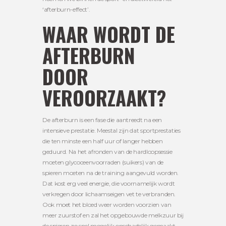
‘afterburn-effect’.
WAAR WORDT DE
AFTERBURN
DOOR
VEROORZAAKT?
De afterburn is een fase die aantreedt na een
intensieve prestatie. Meestal zijn dat sportprestaties
die ten minste een half uur of langer hebben
geduurd. Na het afronden van de hardloopsessie
moeten glycoceenvoorraden (suikers) van de
spieren moeten na de training aangevuld worden.
Dat kost erg veel energie, die voornamelijk wordt
verkregen door lichaamseigen vet te verbranden.
Ook moet het bloed weer worden voorzien van
meer zuurstof en zal het opgebouwde melkzuur bij
de spieren zo snel mogelijk onschadelijk gemaakt