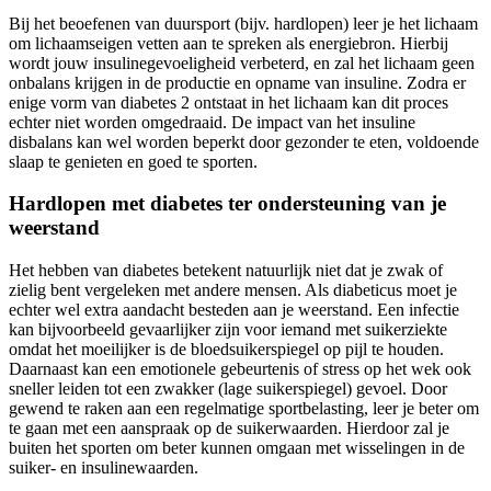
Bij het beoefenen van duursport (bijv. hardlopen) leer je het lichaam
om lichaamseigen vetten aan te spreken als energiebron. Hierbij
wordt jouw insulinegevoeligheid verbeterd, en zal het lichaam geen
onbalans krijgen in de productie en opname van insuline. Zodra er
enige vorm van diabetes 2 ontstaat in het lichaam kan dit proces
echter niet worden omgedraaid. De impact van het insuline
disbalans kan wel worden beperkt door gezonder te eten, voldoende
slaap te genieten en goed te sporten.
Hardlopen met diabetes ter ondersteuning van je
weerstand
Het hebben van diabetes betekent natuurlijk niet dat je zwak of
zielig bent vergeleken met andere mensen. Als diabeticus moet je
echter wel extra aandacht besteden aan je weerstand. Een infectie
kan bijvoorbeeld gevaarlijker zijn voor iemand met suikerziekte
omdat het moeilijker is de bloedsuikerspiegel op pijl te houden.
Daarnaast kan een emotionele gebeurtenis of stress op het wek ook
sneller leiden tot een zwakker (lage suikerspiegel) gevoel. Door
gewend te raken aan een regelmatige sportbelasting, leer je beter om
te gaan met een aanspraak op de suikerwaarden. Hierdoor zal je
buiten het sporten om beter kunnen omgaan met wisselingen in de
suiker- en insulinewaarden.