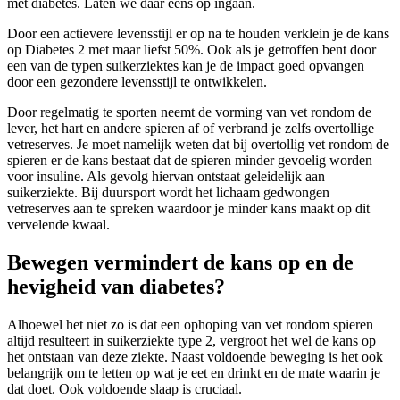
met diabetes. Laten we daar eens op ingaan.
Door een actievere levensstijl er op na te houden verklein je de kans
op Diabetes 2 met maar liefst 50%. Ook als je getroffen bent door
een van de typen suikerziektes kan je de impact goed opvangen
door een gezondere levensstijl te ontwikkelen.
Door regelmatig te sporten neemt de vorming van vet rondom de
lever, het hart en andere spieren af of verbrand je zelfs overtollige
vetreserves. Je moet namelijk weten dat bij overtollig vet rondom de
spieren er de kans bestaat dat de spieren minder gevoelig worden
voor insuline. Als gevolg hiervan ontstaat geleidelijk aan
suikerziekte. Bij duursport wordt het lichaam gedwongen
vetreserves aan te spreken waardoor je minder kans maakt op dit
vervelende kwaal.
Bewegen vermindert de kans op en de
hevigheid van diabetes?
Alhoewel het niet zo is dat een ophoping van vet rondom spieren
altijd resulteert in suikerziekte type 2, vergroot het wel de kans op
het ontstaan van deze ziekte. Naast voldoende beweging is het ook
belangrijk om te letten op wat je eet en drinkt en de mate waarin je
dat doet. Ook voldoende slaap is cruciaal.