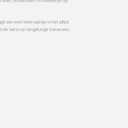
n doet. Bovendien ontwikkel je op
t van een klein pijntje is het altijd
d de kans op langdurige blessures.