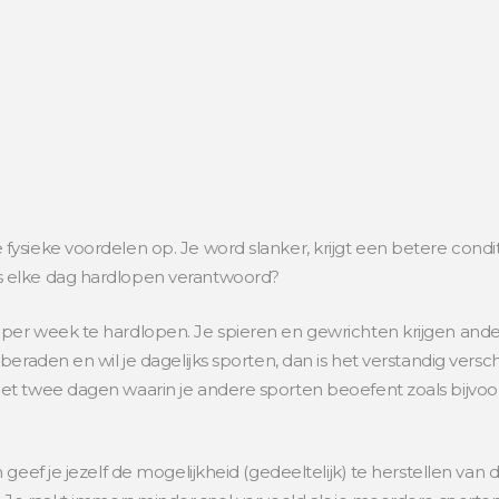
sieke voordelen op. Je word slanker, krijgt een betere conditi
 elke dag hardlopen verantwoord?
per week te hardlopen. Je spieren en gewrichten krijgen ande
eraden en wil je dagelijks sporten, dan is het verstandig versc
t twee dagen waarin je andere sporten beoefent zoals bijvoor
geef je jezelf de mogelijkheid (gedeeltelijk) te herstellen van