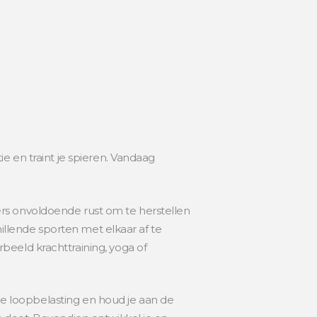
e en traint je spieren. Vandaag
rs onvoldoende rust om te herstellen
hillende sporten met elkaar af te
beeld krachttraining, yoga of
 de loopbelasting en houd je aan de