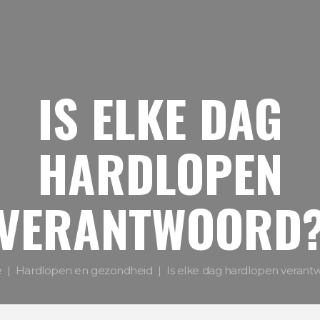
IS ELKE DAG
HARDLOPEN
VERANTWOORD
e
Hardlopen en gezondheid
Is elke dag hardlopen verant