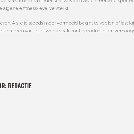
. Je raakt immers minder snel verveeld als je meerdere sporte
lgehele fitness-level versterkt.
teren. Als je je steeds meer vermoeid begint te voelen of last krijg
Het forceren van jezelf werkt vaak contraproductief en verhoog
OR:
REDACTIE