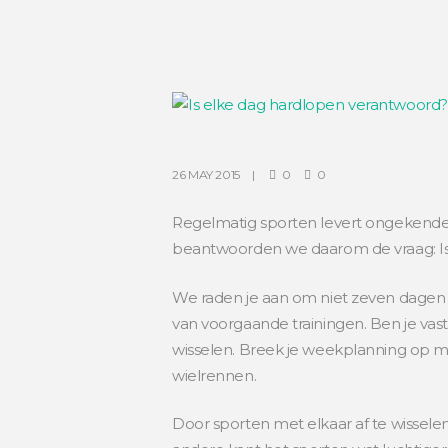
26 MAY 2015
0
0
Regelmatig sporten levert ongekende fy
beantwoorden we daarom de vraag: Is
We raden je aan om niet zeven dagen 
van voorgaande trainingen. Ben je vastb
wisselen. Breek je weekplanning op me
wielrennen.
Door sporten met elkaar af te wisselen 