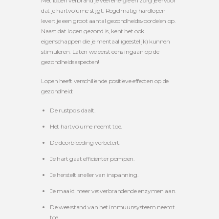
Met lopen verbrand je veel energie en zorg je ervoor
dat je hartvolume stijgt. Regelmatig hardlopen
levert je een groot aantal gezondheidsvoordelen op.
Naast dat lopen gezond is, kent het ook
eigenschappen die je mentaal (geestelijk) kunnen
stimuleren. Laten we eerst eens ingaan op de
gezondheidsaspecten!
Lopen heeft verschillende positieve effecten op de
gezondheid:
De rustpols daalt.
Het hartvolume neemt toe.
De doorbloeding verbetert.
Je hart gaat efficiënter pompen.
Je herstelt sneller van inspanning.
Je maakt meer vetverbrandende enzymen aan.
De weerstand van het immuunsysteem neemt
toe.