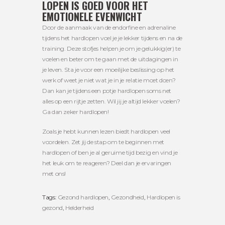
LOPEN IS GOED VOOR HET
EMOTIONELE EVENWICHT
Door de aanmaak van de endorfine en adrenaline
tijdens het hardlopen voel je je lekker tijdens en na de
training. Deze stofjes helpen je om je gelukkig(er) te
voelen en beter om te gaan met de uitdagingen in
je leven. Sta je voor een moeilijke beslissing op het
werk of weet je niet wat je in je relatie moet doen?
Dan kan je tijdens een potje hardlopen soms net
alles op een rijtje zetten. Wil jij je altijd lekker voelen?
Ga dan zeker hardlopen!
Zoals je hebt kunnen lezen biedt hardlopen veel
voordelen. Zet jij de stap om te beginnen met
hardlopen of ben je al geruime tijd bezig en vind je
het leuk om te reageren? Deel dan je ervaringen
met ons!
Tags:
Gezond hardlopen
,
Gezondheid
,
Hardlopen is
gezond
,
Helderheid