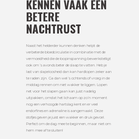
KENNEN VAAK EEN
BETERE
NACHTRUST
Naast het helderder kunnen denken helpt de
verbeterde bloedcirculatie in combinatie met de
vermoeidheid die de loopinspanning bewerkstelligt
ook om ’s avonds beter de slaap te vatten. Heb je
last van slapeloosheid dan kan hardlopen zeker aan
te raden zijn. Ga dan wel ’s ochtends of vroeg in de
middag rennen om niet wakker te liggen. Lopen
net voor het slapen gaan kan juist nadelig
uitpakken, omdat het lichaam op zo’n moment
nog een verhoogde hartslag kent en er veel
endorfines en adrenaline is aangemaakt. Deze
stofjes geven je juist een wakker en druk gevoel.
Perfect om de dag mee te beginnen, maar niet om
hem mee af te sluiten!