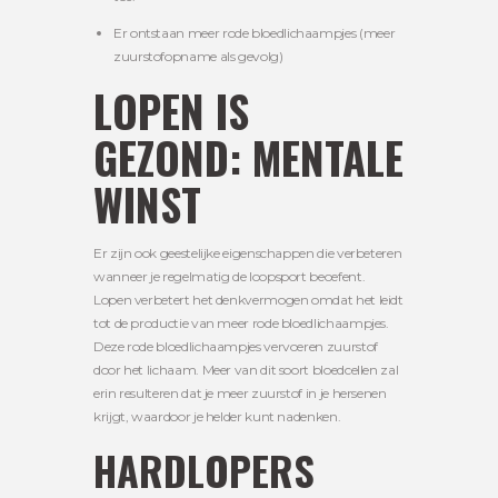
Er ontstaan meer rode bloedlichaampjes (meer
zuurstofopname als gevolg)
LOPEN IS
GEZOND: MENTALE
WINST
Er zijn ook geestelijke eigenschappen die verbeteren
wanneer je regelmatig de loopsport beoefent.
Lopen verbetert het denkvermogen omdat het leidt
tot de productie van meer rode bloedlichaampjes.
Deze rode bloedlichaampjes vervoeren zuurstof
door het lichaam. Meer van dit soort bloedcellen zal
erin resulteren dat je meer zuurstof in je hersenen
krijgt, waardoor je helder kunt nadenken.
HARDLOPERS