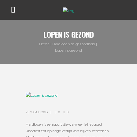
LOPEN IS GEZOND
Home
Hardlopen en gezondheid
Lopen is gezond
25 MARCH 2013
0
0
Hardlopen is een sport die wanneer je het goed
uitoefent tot op hoge leeftijd kan blijven beoefenen.