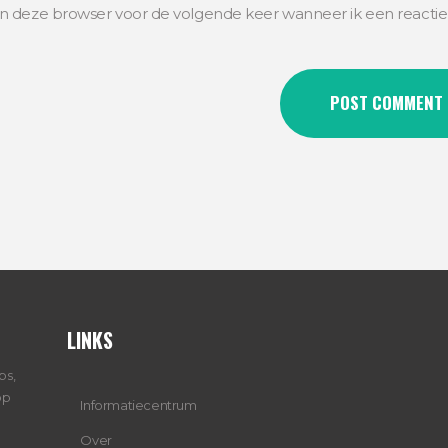
in deze browser voor de volgende keer wanneer ik een reactie
LINKS
ps,
op
Informatiecentrum
Over