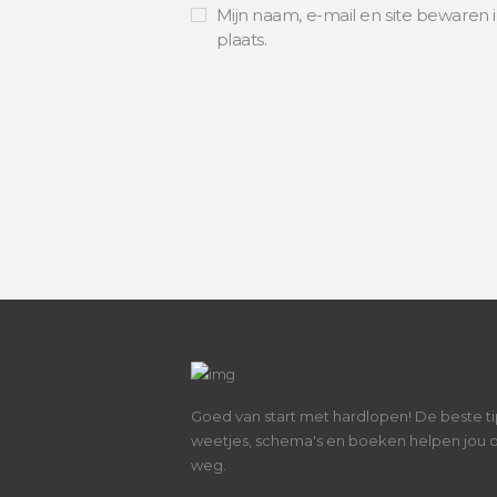
Mijn naam, e-mail en site bewaren 
plaats.
Goed van start met hardlopen! De beste ti
weetjes, schema's en boeken helpen jou 
weg.