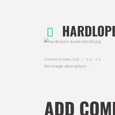
HARDLOPE
and
STARTED
10 APRIL 2013
0
0
No image description ...
ADD COM