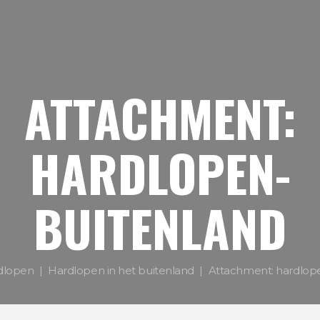
ATTACHMENT:
HARDLOPEN-
BUITENLAND
dlopen
Hardlopen in het buitenland
Attachment: hardlop