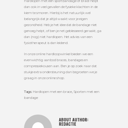
Hardlopen met een sportbandage of brace helpt
dan ook in veel gevallen de fysieke klachten in de
kiem te smoren. Hierbij is het natuurlijk wel
belangrijk dat je altijd waakt voor je eigen
gezondheid. Heb je het idee dat de bandage niet
genoeg helpt, of ben je net geblesseerd geraakt, ga
dan (nog) niet hardlopen. Het advies van een
fysiotherapeut is dan leidend.
In onze online hardloopwinkel bieden we een
evenwichtig aanbod braces, bandages en
compressiekousen aan. Ben je op zoek naar dat
stukje extra ondersteuning dan begroeten we je
graag in onze online shop.
Tags:
Hardlopen met een brace
,
Sporten met een
bandage
ABOUT AUTHOR:
REDACTIE