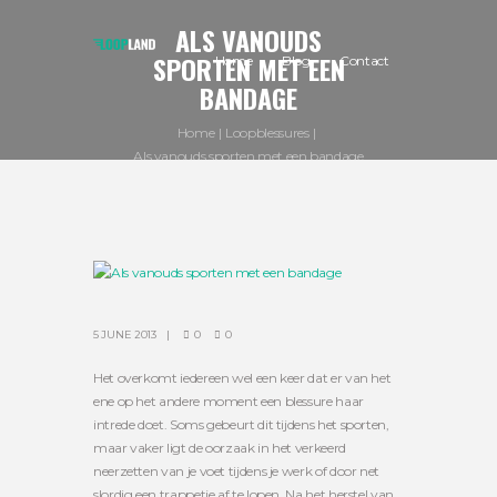
ALS VANOUDS
SPORTEN MET EEN
Home
Blog
Contact
BANDAGE
Home
Loopblessures
Als vanouds sporten met een bandage
5 JUNE 2013
0
0
Het overkomt iedereen wel een keer dat er van het
ene op het andere moment een blessure haar
intrede doet. Soms gebeurt dit tijdens het sporten,
maar vaker ligt de oorzaak in het verkeerd
neerzetten van je voet tijdens je werk of door net
slordig een trappetje af te lopen. Na het herstel van