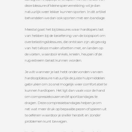
deze blessure of kleine spierverrekking wil je dan
natuurlijk weer lekker kunnen sporten. In dit artikel
behandelen we dan ook sporten met een bandage.
Meestal gaat het bij blessures waar hardlopers last
van hebben bij de beoefening van de loopsport om
overbelastingsblessures, die ontstaan zijn als gevolg
van het talloze malen afzetten met, en landen op
de voeten, waardoor enkels, knieën, heupen of de
rug extreem belast kunnen worden.
Je wilt wanneer je last hebt ondervonden van een
hardloopblessure natuurlijk de juiste hulpmiddelen
gebruiken om zo snel mogelijk weer comfortabel te
kunnen hardlopen. Het ligt dan vaak voor de hand
om compressiekousen en/of sportbandages te
dragen. Deze compressiebandages helpen je om
net wat meer druk op bepaalde pezen of spieren uit
te oefenen waardoor je sneller herstelt en zonder
problemen kunt bewegen.