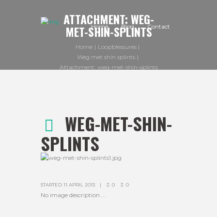
ATTACHMENT: WEG-
Home
Blog
Contact
MET-SHIN-SPLINTS
Home
Loopblessures
Weg met shin splints
Attachment: weg-met-shin-splints
WEG-MET-SHIN-
SPLINTS
STARTED
11 APRIL 2013
0
0
No image description ...