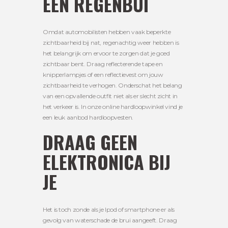
EEN REGENBUI
Omdat automobilisten hebben vaak beperkte
zichtbaarheid bij nat, regenachtig weer hebben is
het belangrijk om ervoor te zorgen dat je goed
zichtbaar bent. Draag reflecterende tape en
knipperlampjes of een reflectievest om jouw
zichtbaarheid te verhogen. Onderschat het belang
van een opvallende outfit niet als er slecht zicht in
het verkeer is. In onze online hardloopwinkel vind je
een leuk aanbod hardloopvesten.
DRAAG GEEN
ELEKTRONICA BIJ
JE
Het is toch zonde als je Ipod of smartphone er als
gevolg van waterschade de brui aangeeft. Draag