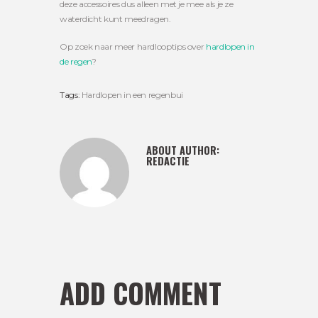
deze accessoires dus alleen met je mee als je ze
waterdicht kunt meedragen.
Op zoek naar meer hardlooptips over
hardlopen in
de regen
?
Tags:
Hardlopen in een regenbui
ABOUT AUTHOR:
REDACTIE
ADD COMMENT