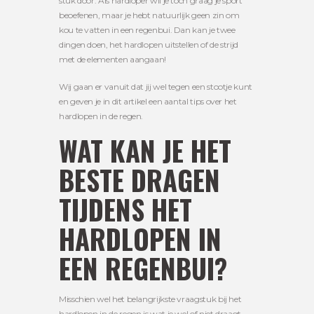
stuk door. Als hardloper wil je toch graag je sport
beoefenen, maar je hebt natuurlijk geen zin om
kou te vatten in een regenbui. Dan kan je twee
dingen doen, het hardlopen uitstellen of de strijd
met de elementen aangaan!
Wij gaan er vanuit dat jij wel tegen een stootje kunt
en geven je in dit artikel een aantal tips over het
hardlopen in de regen.
WAT KAN JE HET
BESTE DRAGEN
TIJDENS HET
HARDLOPEN IN
EEN REGENBUI?
Misschien wel het belangrijkste vraagstuk bij het
hardlopen in de regen is wat je wel of niet draagt