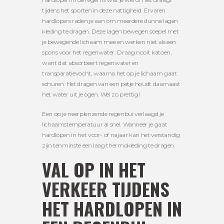
tijdens het sporten in deze nattigheid. Ervaren
hardlopers raden je aan om meerdere dunne lagen
kleding te dragen. Deze lagen bewegen soepel met
je bewegende lichaam mee en werken niet als een
spons voor het regenwater. Draag nooit katoen,
want dat absorbeert regenwater en
transparatievocht, waarna het op je lichaam gaat
schuren. Het dragen van een petje houdt daarnaast
het water uit je ogen. Wel zo prettig!
Een op je neerplenzende regenbui verlaagd je
lichaamstemperatuur al snel. Wanneer je gaat
hardlopen in het voor- of najaar kan het verstandig
zijn tenminste een laag thermokleding te dragen.
VAL OP IN HET
VERKEER TIJDENS
HET HARDLOPEN IN