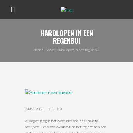
HARDLOPEN IN EEN
REGENBUI
Home
Weer
Hardlopen in een regenbui
13 MAY 2013
0
0
Al dagen lang is het weer niet om naar huis te
schrijven. Het weer kwakkelt en het regent aan één