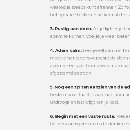
waarop je steeds kunt afrennen. Zo fo
behapbare stukken. Elke keer als het
3. Rustig aan doen.
Als je tijdens je
adem te komen. Voel je je weer beter
4. Adem kalm.
Leer jezelf aan niet bu
moet je het tegenovergestelde doen van
ademen en start hierna weer normaal 
afgestemd patroon.
5. Nog een tip ten aanzien van de a
beste manier lucht in ademen door de 
uitdroogt en last krijgt van je keel.
6. Begin met een vaste route.
Kies ee
het verstandig zijn om na te denken o