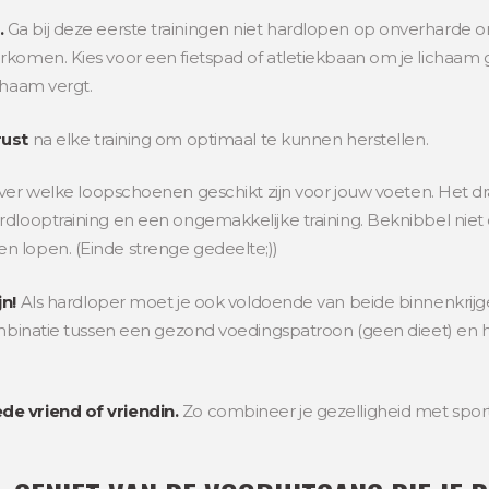
.
Ga bij deze eerste trainingen niet hardlopen op onverharde o
rkomen. Kies voor een fietspad of atletiekbaan om je lichaam
chaam vergt.
rust
na elke training om optimaal te kunnen herstellen.
over welke loopschoenen geschikt zijn voor jouw voeten. Het d
rdlooptraining en een ongemakkelijke training. Beknibbel niet
n lopen. (Einde strenge gedeelte;))
jn!
Als hardloper moet je ook voldoende van beide binnenkrijgen 
combinatie tussen een gezond voedingspatroon (geen dieet) en 
de vriend of vriendin.
Zo combineer je gezelligheid met sport