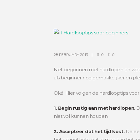
28 FEBRUARY 2013
0
0
Net begonnen met hardlopen en weet j
als beginner nog gemakkelijker en ple
Oké. Hier volgen de hardlooptips voor
1. Begin rustig aan met hardlopen.
D
niet vol kunnen houden.
2. Accepteer dat het tijd kost.
De eer
het gevoel hebt dat je moe aan het wo