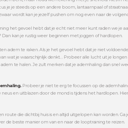
cus je je steeds op een andere boom, lantaarnpaal of straatna
 zwaar wordt kan je jezelf pushen om nog even naar de volge
 training het gevoel hebt dat je echt niet meer kunt raden we j
? Dan kan je rustig weer beginnen met joggen of hardlopen.
iten adem te raken. Als je het gevoel hebt dat je niet voldoende 
 wat je waarschijnlijk denkt… Probeer alle lucht uit je longen 
adem te halen. Je zult merken dat je ademhaling dan snel we
demhaling.
Probeer je niet te erg te focussen op de ademhaling
neus en uitblazen door de mond is tijdens het hardlopen. Hie
n route die dichtbij huis is en altijd uitgelopen kan worden. Ga
ver de beste manier om van en naar de looptraining te reizen.