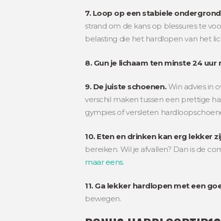
7. Loop op een stabiele ondergrond
strand om de kans op blessures te voo
belasting die het hardlopen van het li
8. Gun je lichaam ten minste 24 uur 
9. De juiste schoenen.
Win advies in 
verschil maken tussen een prettige ha
gympies of versleten hardloopschoene
10. Eten en drinken kan erg lekker zi
bereiken. Wil je afvallen? Dan is de 
maar eens
.
11. Ga lekker hardlopen met een goe
bewegen.