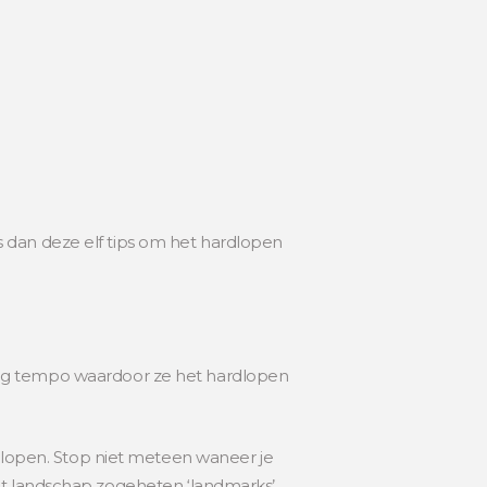
 dan deze elf tips om het hardlopen
og tempo waardoor ze het hardlopen
n lopen. Stop niet meteen waneer je
et landschap zogeheten ‘landmarks’