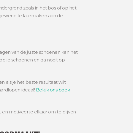
ndergrond zoals in het bos of op het
 gewend te laten raken aan de
ragen van de juiste schoenen kan het
 op je schoenen en ga nooit op
als je het beste resultaat wilt
hardlopen ideaal!
Bekijk ons boek
 en motiveer je elkaar om te blijven