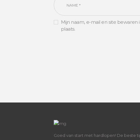
Mijn naam, e-mail en site bewaren 
plaats.
Goed van start met hardlopen! De beste ti