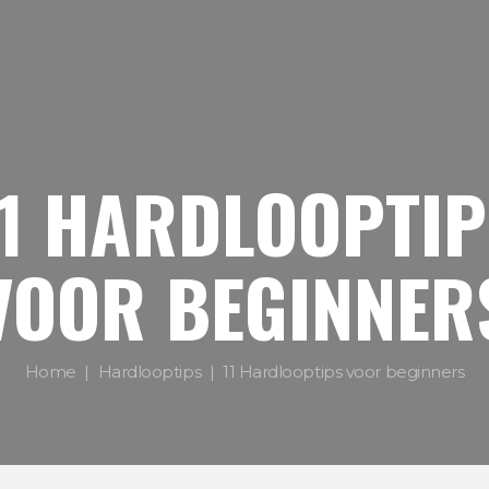
11 HARDLOOPTIP
VOOR BEGINNER
Home
Hardlooptips
11 Hardlooptips voor beginners