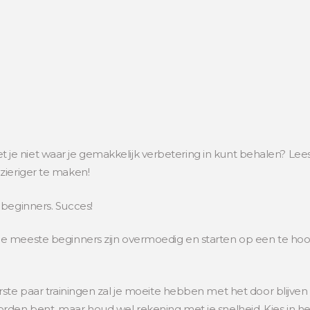
e niet waar je gemakkelijk verbetering in kunt behalen? Lees
zieriger te maken!
 beginners. Succes!
e meeste beginners zijn overmoedig en starten op een te ho
ste paar trainingen zal je moeite hebben met het door blijve
rden bent, maar houd wel rekening met je snelheid. Kies in h