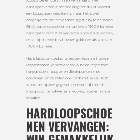
loopschoenen toe zijn aan vervanging. Per
hardloper verschilt het hoe lang het duurt voordat
een loopschoen versleten is, maar het is wel
mogelijk om hier een ezelsbruggetje bij te hanteren.
Bij slijtvaste loopschoenen kan je wel 1500 kilometer
hardlopen voordat ze vervangen hoeven te worden,
maar bij de meeste schoenen geldt een afstand van
1000 kilometer.
Het is lastig om gedag te zeggen tegen je trouwe
loopschoenen, je hebt er door wind en regen mee
hardgelopen, hoogte- en dieptepunten mee
doorstaan, en ze zitten ook verdomd lekker. Toch
wordt het op een gegeven moment tijd om de
knoop door te hakken en nieuwe schoenen aan te
schaffen.
HARDLOOPSCHOE
NEN VERVANGEN:
WIN GEMAKKELIJK