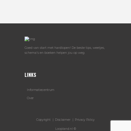
Goed van start met hardlopen! De beste tips, weetjes,
schema's en boeken helpen jou op weg.
LINKS
Informatiecentrum
Over
Copyright
Disclaimer
Privacy Policy
Loopland.nl ©