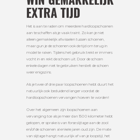
EXTRA TIJD
Het is aan te raden om meerdere hardloopschoenen
aan te schaffen als je vaak traint. Zo kan je niet
alleen gemakkelijk afwisselen tussen schoenen,
maar gun je de schoenen ook de tijd om terug in
model te raken. Tijdens het gebruik trekt er immers
vocht in en rekt de schoen uit. Door de schoen
enkele dagen niet te gebruiken herstelt de schoen
weer enigszins.
Als je twee of drie paar loopschoenen hebt duurt het
natuurlijk ook beduidend langer voordat de
hardloopschoenen vervangen hoeven te worden!
Over het algemeen zijn loopschoenen aan
vervanging toe als je meer dan 1500 kilometer hebt
gelopen, er sprake is van forse slijtage aan de zool
en/of de schoenen al enkele jaren oud zijn. De mate
van slijtage hangt natuurlijk af van je loopstijl, het