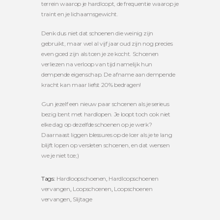
terrein waarop je hardloopt, de frequentie waarop je
traint en je lichaamsgewicht.
Denk dus niet dat schoenen die weinig zijn
gebruikt, maar wel al vijf jaar oud zijn nog precies
even goed zijn als toen je ze kocht. Schoenen
verliezen na verloop van tijd namelijk hun
dempende eigenschap. De afname aan dempende
kracht kan maar liefst 20% bedragen!
Gun jezelf een nieuw paar schoenen als je serieus
bezig bent met hardlopen. Je loopt toch ook niet
elke dag op dezelfde schoenen op je werk?
Daarnaast liggen blessures op de loer als je te lang
blijft lopen op versleten schoenen, en dat wensen
we je niet toe;)
Tags:
Hardloopschoenen
,
Hardloopschoenen
vervangen
,
Loopschoenen
,
Loopschoenen
vervangen
,
Slijtage