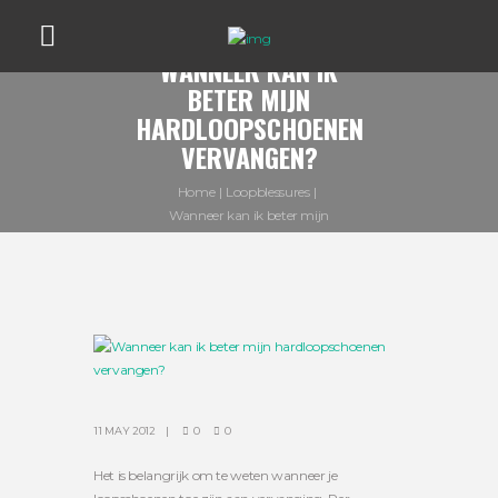
WANNEER KAN IK
BETER MIJN
HARDLOOPSCHOENEN
VERVANGEN?
Home
Loopblessures
Wanneer kan ik beter mijn
hardloopschoenen...
11 MAY 2012
0
0
Het is belangrijk om te weten wanneer je